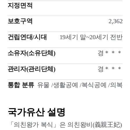
지정면적
보호구역
2,362
건립연대/시대
19세기 말~20세기 전반
소유자(소유단체)
경＊＊＊
관리자(관리단체)
경＊＊＊
통합 분류
유물 /생활공예 /복식공예 /의복
국가유산 설명
「의친왕가 복식」은 의친왕비(義親王妃)