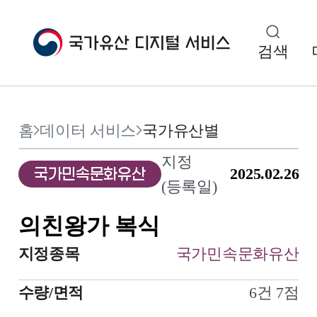
검색
1
7
/
홈
데이터 서비스
국가유산별
지정
국가민속문화유산
2025.02.26
(등록일)
의친왕가 복식
지정종목
국가민속문화유산
수량/면적
6건 7점