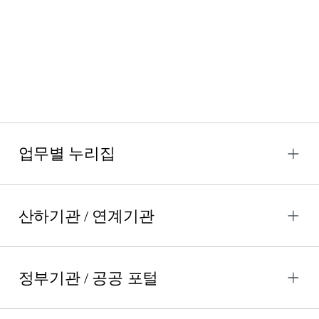
서,
상
세
보
기
에
대
한
표
입
니
다.
업무별 누리집
산하기관 / 연계기관
정부기관 / 공공 포털