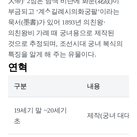
大帶)’ 2점은 남색 비단에 화문(花紋)이
부금되고 ‘계ᄉᆞ길례시의화궁팔’이라는
묵서(墨書)가 있어 1893년 의친왕·
의친왕비 가례 때 궁녀용으로 제작된
것으로 추정되며, 조선시대 궁녀 복식의
특징을 알게 해 주는 유물이다.
연혁
구분
내용
연
혁:
구
19세기 말 ~20세기
분,
제작(궁녀 대대(2
내
초
용,
첨
부