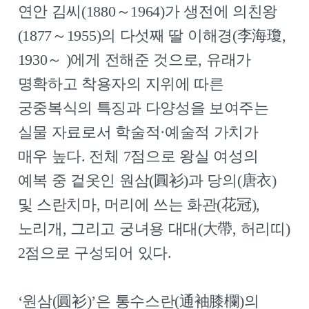
연안 김씨(1880～1964)가 생전에 의친왕
(1877～1955)의 다섯째 딸 이해경(李海瓊,
1930～ )에게 전해준 것으로, 유래가
명확하고 착용자의 지위에 따른
궁중복식의 특징과 다양성을 보여주는
실물 자료로서 학술적·예술적 가치가
매우 높다. 전체 7점으로 왕실 여성의
예복 중 겉옷인 원삼(圓衫)과 당의(唐衣)
및 스란치마, 머리에 쓰는 화관(花冠),
노리개, 그리고 궁녀용 대대(大帶, 허리띠)
2점으로 구성되어 있다.
‘원삼(圓衫)’은 통수스란(通袖膝欄)의