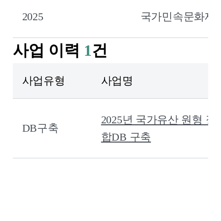
파
일
2025
국가민속문화재로
에
대
한
표
사업 이력
1
건
입
니
다.
사업유형
사업명
사
업
이
2025년 국가유산 원형 
력:
DB구축
사
합DB 구축
업
유
형,
사
업
명,
연
도,
구
분,
부