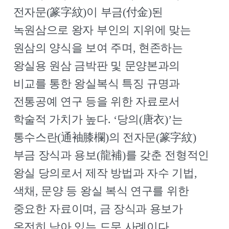
전자문(篆字紋)이 부금(付金)된
녹원삼으로 왕자 부인의 지위에 맞는
원삼의 양식을 보여 주며, 현존하는
왕실용 원삼 금박판 및 문양본과의
비교를 통한 왕실복식 특징 규명과
전통공예 연구 등을 위한 자료로서
학술적 가치가 높다. ‘당의(唐衣)’는
통수스란(通袖膝欄)의 전자문(篆字紋)
부금 장식과 용보(龍補)를 갖춘 전형적인
왕실 당의로서 제작 방법과 자수 기법,
색채, 문양 등 왕실 복식 연구를 위한
중요한 자료이며, 금 장식과 용보가
온전히 남아 있는 드문 사례이다.