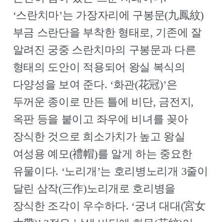
‘스란치마’는 가장자리에 구봉문(九鳳紋)
부금 스란단을 부착한 형태로, 기존에 잘
알려진 궁중 스란치마의 구봉문과 다른
형태의 도안이 적용되어 왕실 복식의
다양성을 보여 준다. ‘화관(花冠)’은
두꺼운 종이로 만든 틀에 비단, 금전지,
옥판 등을 붙이고 좌우에 비녀를 꽂아
장식한 것으로 희소가치가 높고 왕실
여성용 예모(禮帽)를 알게 하는 중요한
유물이다. ‘노리개’는 호리병노리개 3줄이
달린 삼작(三作)노리개로 호리병을
장식한 조각이 우수하다. ‘궁녀 대대(宮女