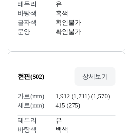
테두리
유
바탕색
흑색
글자색
확인불가
문양
확인불가
현판(S02)
상세보기
가로(mm)
1,912 (1,711) (1,570)
세로(mm)
415 (275)
테두리
유
바탕색
백색